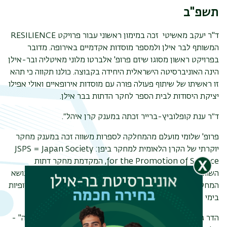
תשפ"ב
ד"ר יעקב מאשיטי זכה במימון ראשוני עבור פרויקט RESILIENCE
המשותף לבר אילן ולמספר מוסדות אקדמיים באירופה. מדובר
בפרויקט ראשון מסוגו שיזם פרופ' אלברטו מלוני מאיטליה ובר-אילן
הינה האוניברסיטה הישראלית היחידה בקבוצה. כולנו תקווה כי תהא
זו ראשיתו של שיתוף פעולה פורה עם מוסדות אירופאיים ואולי אפילו
יציקת היסודות לבית הספר לחקר הדתות בבר אילן.
ד״ר ענת קופלוביץ-ברייר זכתה במענק קרן איהל״.
פרופ' שלומי מועלם מהמחלקה לספרות משווה זכה במענק מחקר
יוקרתי של הקרן הלאומית למחקר ביפן: JSPS = Japan Society
for the Promotion of Science, המקדמת מחקר דתות
השוואתי בשיתוף המחלקה ללימודי דתות באוניברסיטת טוקיו. נושא
המחקר ההשוואתי: "בין יהדות לזן-בודהיזם: השוואה של פילוסופיות
תפר
בימי הביניים, בין הרמב"ם למייסד הסוטו-זן דוגן זנג'י".
משנ
הדר גלרון זוכה בפרס על תפקידה בהצגה (שגם ביימה) "שריקה" -