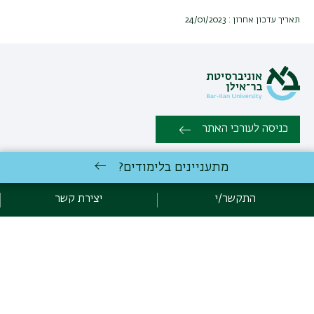
תאריך עדכון אחרון : 24/01/2023
כניסה לעורכי האתר
מתעניינים בלימודים?
כל הזכויות שמורות: המחלקה לספרות משווה – ספרות עולם |
אוניברסיטת בר אילן רמת גן 5290002 | טלפון: 03-5318281 | פקס: 03-
התקשר/י
יצירת קשר
7384008 |
יצירת קשר
לימודי ספרות
באוניברסיטת בר-אילן
פיתוח:
אגף תקשוב, אוניברסיטת בר-אילן
קידום:
Emarker קידום אתרים
הצהרת נגישות
מדיניות פרטיות
אקדימה בר-אילן