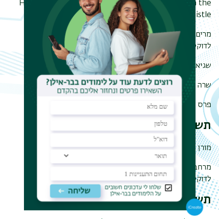
Hadar Galron is a Best Lead Performer finalist in the
Birthday Honour Awards for "Whistle"
מרים מלאכי זוכת פרס נשיא האוניברסיטה ודקנית בל"מ
לדוקטורנטיות.ים על פרסומים
שגיא ראם זוכה בתואר מצטיין רקטור
שרה בר יוסף זוכת פרס לתלמידי מחקר של מכון "יד ושם"
פרס המחלקה המצטיינת בהוראה למחלקה לספרות משווה
תשפ"א
מורן הרפז פרל זוכת פרס לתלמידי מחקר של מכון "יד ושם"
מרחב ישורון זוכה פרס נשיא האוניברסיטה ודקנית בל"מ
לדוקטורנטיות.ים על פרסומים
תש"פ