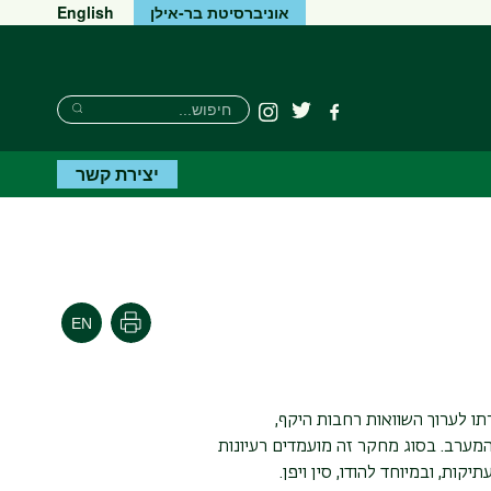
אוניברסיטת בר-אילן
English
חיפוש
חיפוש
פייסבוק
טוויטר
Instagram
חיפוש
יצירת קשר
הדפסה
 לערוך השוואות רחבות היקף,
מערב. בסוג מחקר זה מועמדים רעיונות
ות, ובמיוחד להודו, סין ויפן.