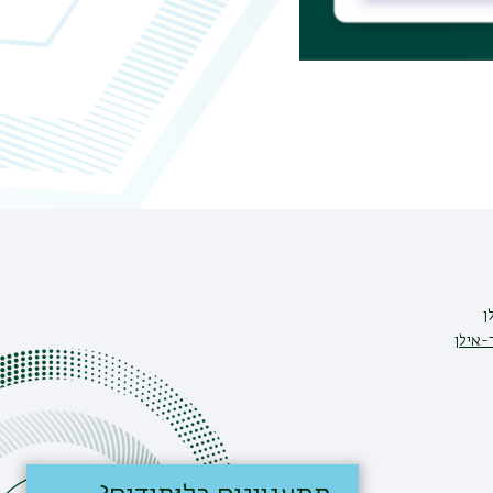
ן
-אילן