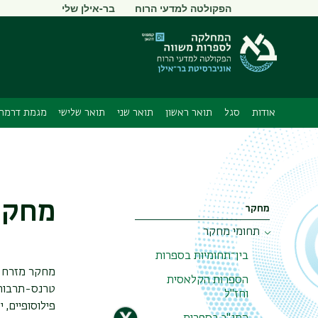
תפריט
הפקולטה למדעי הרוח
בר-אילן שלי
משני
אודות
סגל
תואר ראשון
תואר שני
תואר שלישי
מגמת דרמה 
מחקר
מחקר
תחומי מחקר
בין־תחומיות בספרות
מחקר מזרח ו
הספרות הקלאסית
טרנס-תרבותי
וחז"ל
פילוסופיים, 