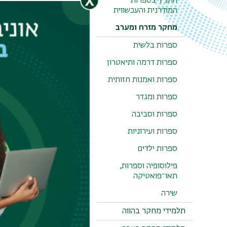
התנ"ך בספרות
המודרנית והעכשווית
חוקרים
מחקר מזרח ומערב
ספרות בלשית
ספרות דרמה ותיאטרון
ספרות ואמנות חזותית
ספרות ומגדר
פרופ' מ
ספרות וסביבה
פרופ' חבר
ספרות ועירוניות
ספרות ילדים
biu.ac.il
פילוסופיה וספרות,
17232
תאו־פואטיקה
שירה
תלמידי מחקר בהווה