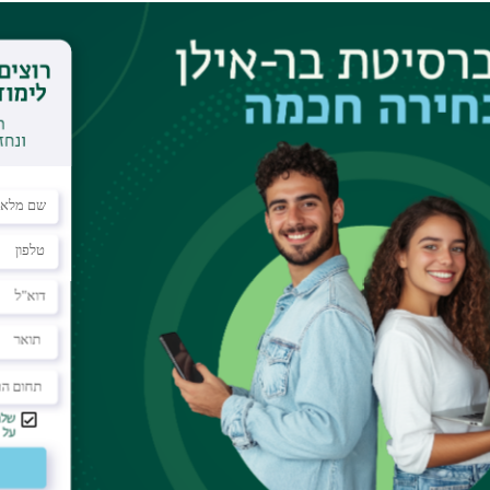
ועלם שלומי
shlomy.mualem@
03-53