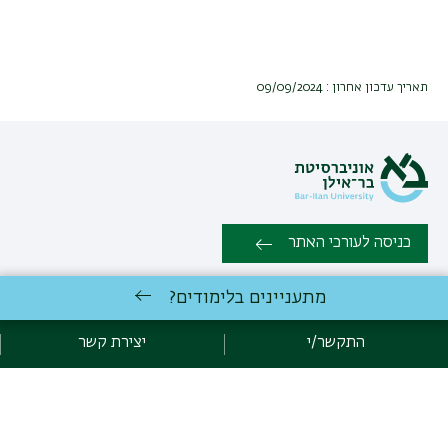
תאריך עדכון אחרון : 09/09/2024
כניסה לעורכי האתר
מתעניינים בלימודים?
כל הזכויות שמורות: המחלקה לספרות משווה – ספרות עולם |
אוניברסיטת בר אילן רמת גן 5290002 | טלפון: 03-5318281 | פקס: 03-
התקשר/י
יצירת קשר
7384008 |
יצירת קשר
לימודי ספרות
באוניברסיטת בר-אילן
פיתוח:
אגף תקשוב, אוניברסיטת בר-אילן