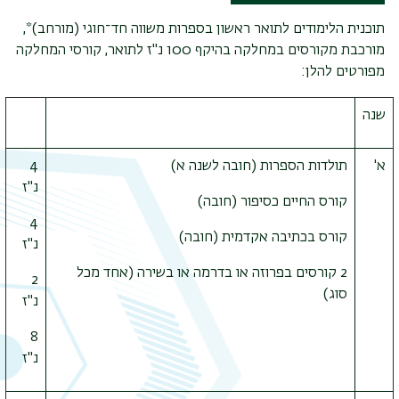
תוכנית הלימודים לתואר ראשון בספרות משווה חד־חוגי (מורחב)*,
מורכבת מקורסים במחלקה בהיקף 100 נ"ז לתואר, קורסי המחלקה
מפורטים להלן:
שנה
א'
תולדות הספרות (חובה לשנה א)
4
נ"ז
קורס החיים כסיפור (חובה)
4
קורס בכתיבה אקדמית (חובה)
נ"ז
2 קורסים בפרוזה או בדרמה או בשירה (אחד מכל
2
סוג)
נ"ז
8
תפר
נ"ז
משנ