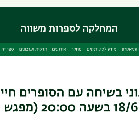
דילוג
דילוג
לתוכן
לתפריט
ניווט
העיקרי
המחלקה לספרות משווה
ראשי
ותיאטרון
מידע לסטודנטים
מחקר
אירועים
חדשות ועדכונים
ספרייה
וני בשיחה עם הסופרים חיי
באר ונעמה דעי-היום ה-18/6 בשעה 20:00 (מפגש