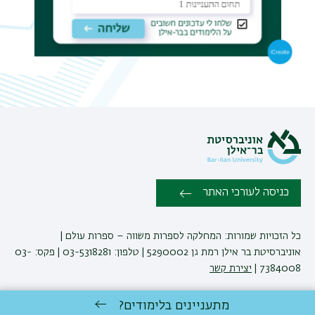
כניסה לעורכי האתר
כל הזכויות שמורות: המחלקה לספרות משווה – ספרות עולם |
אוניברסיטת בר אילן רמת גן 5290002 | טלפון: 03-5318281 | פקס: 03-
7384008 |
יצירת קשר
מתעניינים בלימודים?
לימודי ספרות
באוניברסיטת בר-אילן