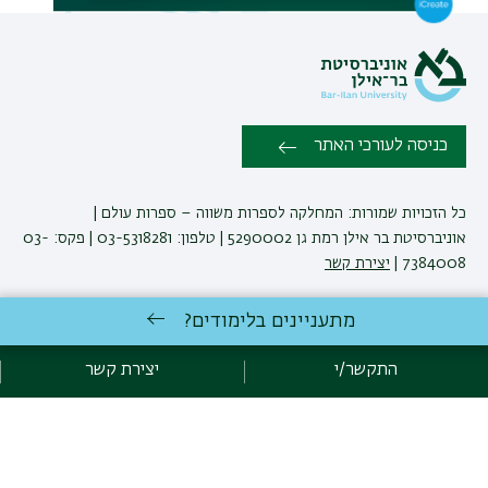
כניסה לעורכי האתר
כל הזכויות שמורות: המחלקה לספרות משווה – ספרות עולם |
אוניברסיטת בר אילן רמת גן 5290002 | טלפון: 03-5318281 | פקס: 03-
7384008 |
יצירת קשר
מתעניינים בלימודים?
לימודי ספרות
באוניברסיטת בר-אילן
פיתוח:
אגף תקשוב, אוניברסיטת בר-אילן
התקשר/י
יצירת קשר
קידום:
Emarker קידום אתרים
הצהרת נגישות
מדיניות פרטיות
אקדימה בר-אילן