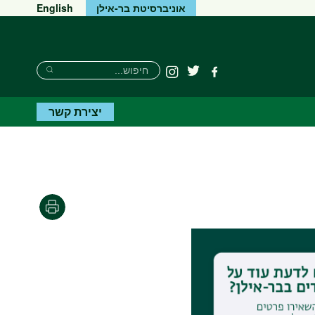
אוניברסיטת בר-אילן
English
חיפוש
חיפוש
פייסבוק
טוויטר
Instagram
חיפוש
יצירת קשר
הדפסה