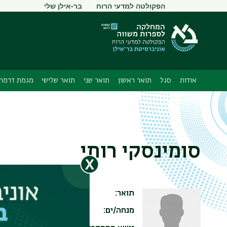
תפריט
הפקולטה למדעי הרוח
בר-אילן שלי
משני
אודות
סגל
תואר ראשון
תואר שני
תואר שלישי
מגמת דרמה 
סומינסקי רותי
תואר
Ph.D
מנחה/ים
ד"ר יעקב מאשיטי