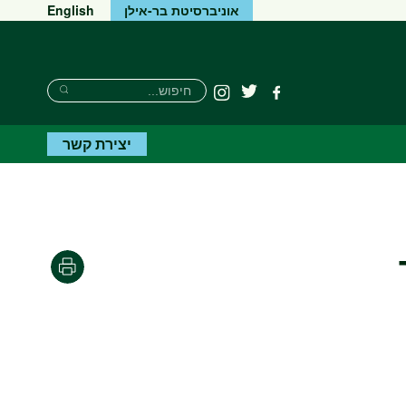
אוניברסיטת בר-אילן
English
חיפוש
חיפוש
פייסבוק
טוויטר
Instagram
חיפוש
יצירת קשר
הדפסה