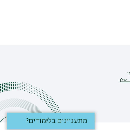
ן
-אילן
מתעניינים בלימודים?