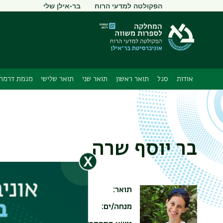
תפריט
הפקולטה למדעי הרוח
בר-אילן שלי
משני
אודות
סגל
תואר ראשון
תואר שני
תואר שלישי
מגמת דרמה 
בר יוסף שרה
תואר
Ph.D
מנחה/ים
פרופ' רינה לפידוס