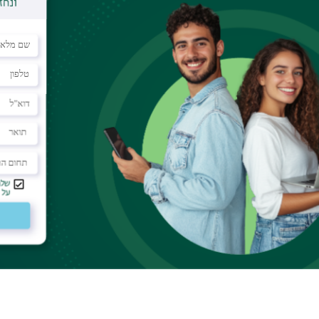
ת אינטרדיסציפלינרית ביומניה של אתי הילסום, שנכתבו באמסטרדם ת
בקשת לבחון היבטים שונים של מרחב ותנועה ביומנים תוך התמקדות ברבד
והתנועה בו יבחנו במישור הטקסטואלי ובמישור התוך נפשי של הכותבת 
 והפסיכואנליזה. בנוסף, המחקר יבקש לבחון את הזיקה בין המישורים, ת
ועדות.