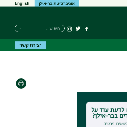
אוניברסיטת בר-אילן
English
חיפוש
חיפוש
פייסבוק
טוויטר
Instagram
חיפוש
יצירת קשר
הדפסה