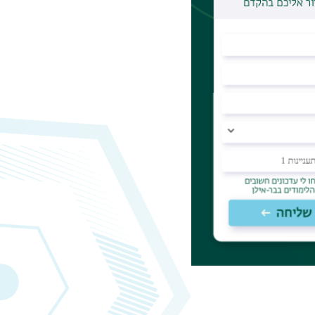
חת
ים שונים
תוך שימוש
וך