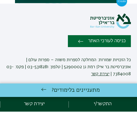
כניסה לעורכי האתר
כל הזכויות שמורות: המחלקה לספרות משווה – ספרות עולם |
אוניברסיטת בר אילן רמת גן 5290002 | טלפון: 03-5318281 | פקס: 03-
7384008 |
יצירת קשר
מתעניינים בלימודים?
לימודי ספרות
באוניברסיטת בר-אילן
פיתוח:
אגף תקשוב, אוניברסיטת בר-אילן
התקשר/י
יצירת קשר
קידום:
Emarker קידום אתרים
הצהרת נגישות
מדיניות פרטיות
אקדימה בר-אילן