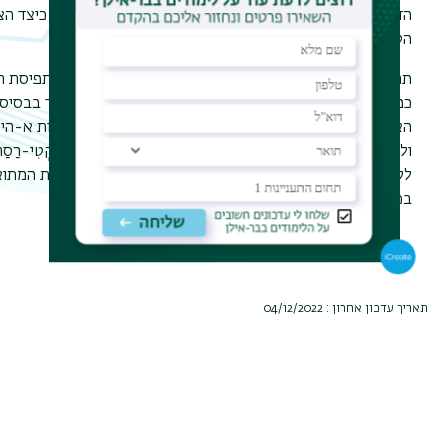
הדוקטרינריים, והאינטרטקסטואלי, המדגים באופן השוואתי כיצד הצ
הטמיעה תכנים רעיוניים אל תוך מטענה הספרותי.
תרומה נוספת של המחקר היא בחידושיו לשיח לימודי הודו: תפיסת ה
כפרסונה טרנסצנדנטית מפותחת, לא כגרעין מטאפיזי בלבד בבסיס
האישיות. המחקר עורך הקבלה בין ה"ברהמן" לקְרּשְּנַּה כדמות א-הי
ולצא'יטניה, כדמות היסטורית, וכן דן ברגשות המסירות (בְּהַקְטִי-רַסַה
לקרשנה כהוויה המתקיימת מעבר להנאה האמנותית החולפת המתו
בכתבי הרסה.
תאריך עדכון אחרון : 04/12/2022