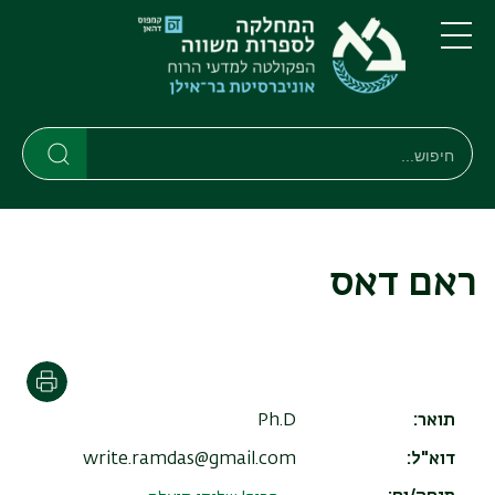
דילוג
דילוג
לתוכן
לתפריט
ניווט
העיקרי
תפריט
ראשי
חיפוש
חיפוש
חיפוש
ראם דאס
הדפסה
תואר
Ph.D
דוא"ל
write.ramdas@gmail.com