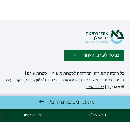
כניסה לעורכי האתר
כל הזכויות שמורות: המחלקה לספרות משווה – ספרות עולם |
אוניברסיטת בר אילן רמת גן 5290002 | טלפון: 03-5318281 | פקס: 03-
7384008 |
יצירת קשר
מתעניינים בלימודים?
לימודי ספרות
באוניברסיטת בר-אילן
פיתוח:
אגף תקשוב, אוניברסיטת בר-אילן
התקשר/י
יצירת קשר
קידום:
Emarker קידום אתרים
הצהרת נגישות
מדיניות פרטיות