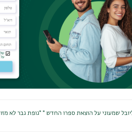
ודנט-לחטיבת התעופה דרוש/ה סטודנט/ית לביטחון
ד"ר יעקב מאשיטי לרגל זכייתו במענק ISF לחוקרים!
א משכ"ל ללימודי תעודת הוראה תשפ"ד (בכפוף לתקנון
יובל שמעוני על הוצאת ספרו החדש " "גופת גבר לא מזו