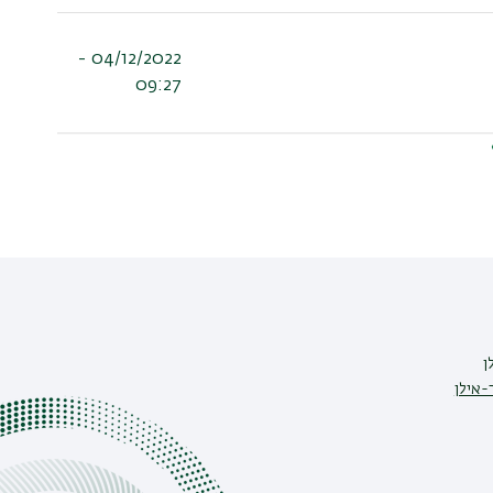
04/12/2022 -
09:27
ן
ן
-אילן