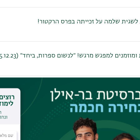
 לשגית שלמה על זכייתה בפרס הרקטור!
ומוזמנים למפגש מרגש! ״לנשום ספרות, ביחד״ (5.12.23)
עות ותיאורי הקורסים של המחלקה לספרות משווה- 
 לד״ר מרקוס גסל על קבלת האישור לדוקטורט!!!