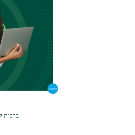
משרת סט
מזל טוב ל
פטור מל
ברכות ל