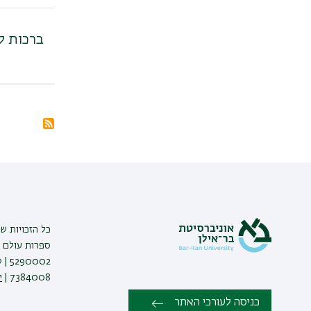
ברכות ל
דפדוף
מנוי
בRSS
ל
כל הזכויות ש
ספרות עולם |
7384008 |
י
כניסה לעורכי האתר