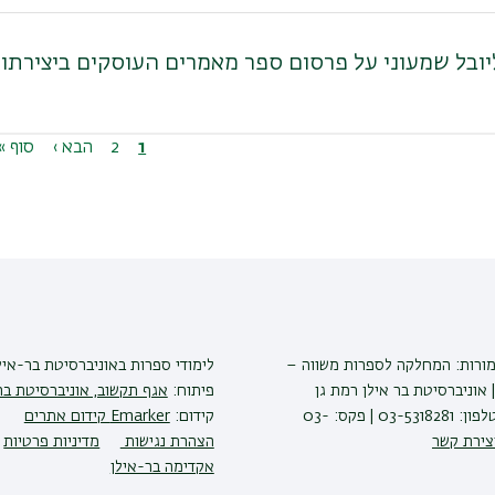
יובל שמעוני על פרסום ספר מאמרים העוסקים ביצירתו
1
דף
2
דף
הדף
הבא ›
הדף
סוף »
נוכחי
הבא
האחרו
מורות: המחלקה לספרות משווה –
לימודי ספרות
באוניברסיטת בר-איל
 אוניברסיטת בר אילן רמת גן
פיתוח:
אגף תקשוב, אוניברסיטת בר
5290002 | טלפון: 03-5318281 | פקס: 03-
קידום:
Emarker קידום אתרים
צירת קשר
הצהרת נגישות
מדיניות פרטיות
אקדימה בר-אילן