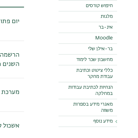
חיפוש קורסים
מלגות
יום פתוח בקמפוס: ש
אינ-בר
Moodle
בר-אילן שלי
מחשבון שכר לימוד
השנים ה
כללי ציטוט וכתיבת
עבודת מחקר
הנחיות לכתיבת עבודות
מערכת 
במחלקה
מאגרי מידע בספרות
משווה
מידע נוסף
אשכול ק
איך כותבים ספר?