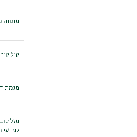
לימודי מחזאות
ללמוד דרמטורגיה
מתווה מ
כחלק מתואר אקדמי
ללמוד כתיבה ספרותית
בבר-אילן
סדנאות כתיבה
קול קור
במסגרת תואר שני
סדנאות משחק
קורס כתיבת שירה
מגמת דר
מזל טוב
למדעי ה